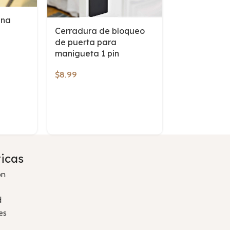
ana
Cerradura de bloqueo
de puerta para
manigueta 1 pin
$
8.99
Cerradura d
para puert
$
7.49
ticas
ón
d
es