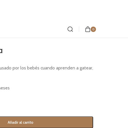
0
a
usado por los bebés cuando aprenden a gatear,
meses
Añadir al carrito