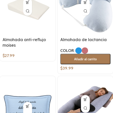
Almohada anti-reflujo
Almohada de lactancia
moises
COLOR
$
27.99
Añadir al carrito
$
39.99