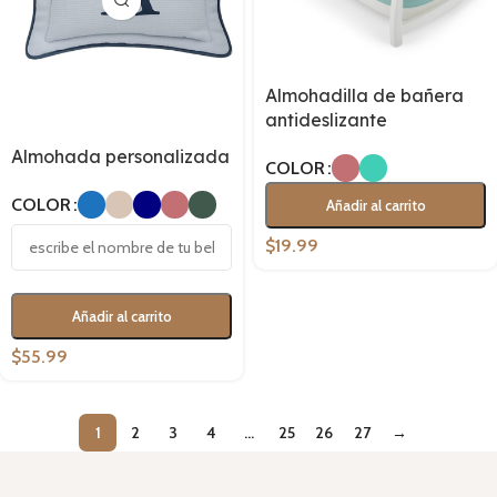
Almohadilla de bañera
antideslizante
Almohada personalizada
COLOR
COLOR
Añadir al carrito
$
19.99
Añadir al carrito
$
55.99
1
2
3
4
…
25
26
27
→